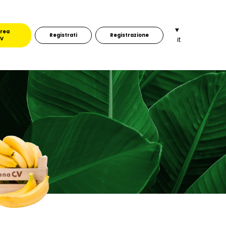
rea
Registrati
Registrazione
V
it